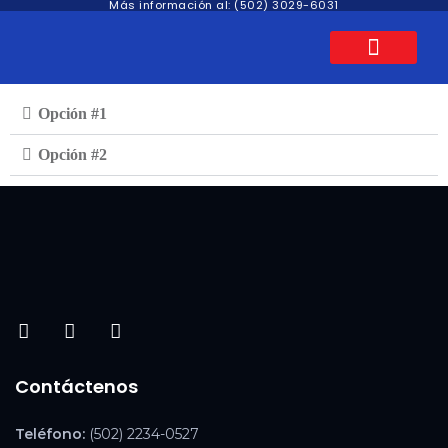
Más información al: (502) 3029-6031
Quiénes Somos
Blog Corporativo
Opción #1
Opción #2
Contáctenos
Teléfono:
(502) 2234-0527